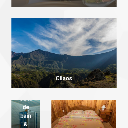
Cilaos
Salle
de
bain
&